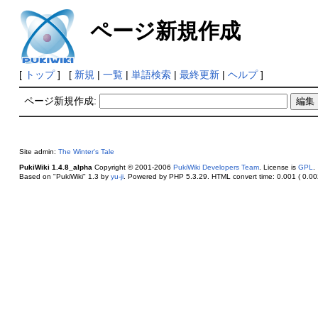
ページ新規作成
[
トップ
] [
新規
|
一覧
|
単語検索
|
最終更新
|
ヘルプ
]
ページ新規作成:
Site admin:
The Winter's Tale
PukiWiki 1.4.8_alpha
Copyright © 2001-2006
PukiWiki Developers Team
. License is
GPL
.
Based on "PukiWiki" 1.3 by
yu-ji
. Powered by PHP 5.3.29. HTML convert time: 0.001 ( 0.002