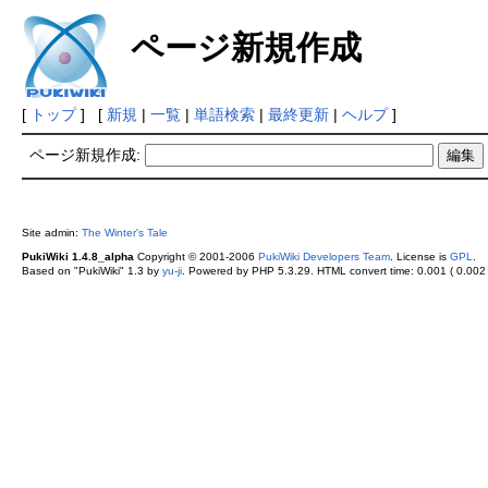
ページ新規作成
[
トップ
] [
新規
|
一覧
|
単語検索
|
最終更新
|
ヘルプ
]
ページ新規作成:
Site admin:
The Winter's Tale
PukiWiki 1.4.8_alpha
Copyright © 2001-2006
PukiWiki Developers Team
. License is
GPL
.
Based on "PukiWiki" 1.3 by
yu-ji
. Powered by PHP 5.3.29. HTML convert time: 0.001 ( 0.002 