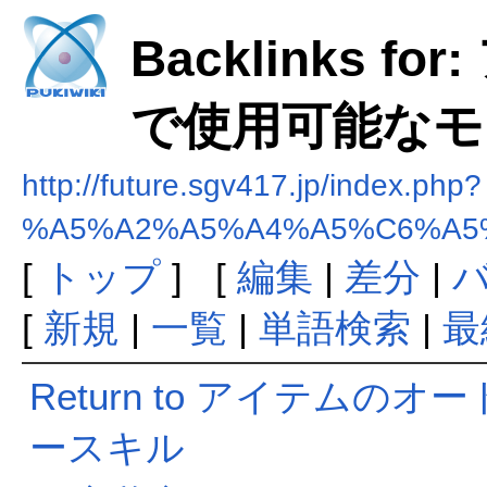
Backlinks 
で使用可能なモ
http://future.sgv417.jp/index.php?
%A5%A2%A5%A4%A5%C6%A5
[
トップ
] [
編集
|
差分
|
[
新規
|
一覧
|
単語検索
|
最
Return to アイテム
ースキル