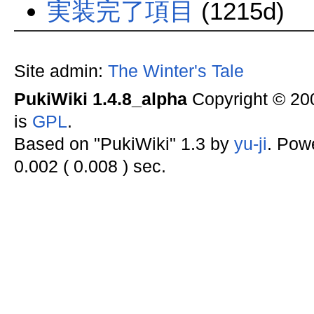
実装完了項目
(1215d)
Site admin:
The Winter's Tale
PukiWiki 1.4.8_alpha
Copyright © 2
is
GPL
.
Based on "PukiWiki" 1.3 by
yu-ji
. Pow
0.002 ( 0.008 ) sec.