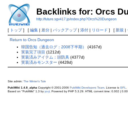
Backlinks for: Orcs 
http://future.sgv417.jp/index.php?Orcs%20Dungeon
[
トップ
] [
編集
|
差分
|
バックアップ
|
添付
|
リロード
] [
新規
|
Return to Orcs Dungeon
韓国告知（過去ログ：2008下半期）
(4167d)
実装完了項目
(1212d)
実装済みアイテム：頭防具
(4377d)
実装済みモンスター
(4428d)
Site admin:
The Winter's Tale
PukiWiki 1.4.8_alpha
Copyright © 2001-2006
PukiWiki Developers Team
. License is
GPL
.
Based on "PukiWiki" 1.3 by
yu-ji
. Powered by PHP 5.3.29. HTML convert time: 0.002 ( 0.003