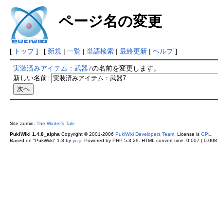
ページ名の変更
[
トップ
] [
新規
|
一覧
|
単語検索
|
最終更新
|
ヘルプ
]
実装済みアイテム：武器7
の名前を変更します。
新しい名前:
Site admin:
The Winter's Tale
PukiWiki 1.4.8_alpha
Copyright © 2001-2006
PukiWiki Developers Team
. License is
GPL
.
Based on "PukiWiki" 1.3 by
yu-ji
. Powered by PHP 5.3.29. HTML convert time: 0.007 ( 0.008 