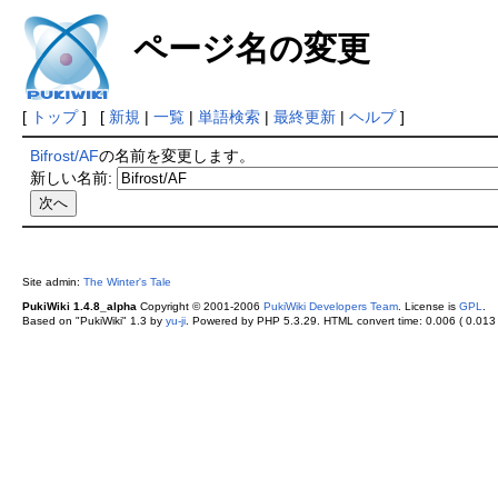
ページ名の変更
[
トップ
] [
新規
|
一覧
|
単語検索
|
最終更新
|
ヘルプ
]
Bifrost/AF
の名前を変更します。
新しい名前:
Site admin:
The Winter's Tale
PukiWiki 1.4.8_alpha
Copyright © 2001-2006
PukiWiki Developers Team
. License is
GPL
.
Based on "PukiWiki" 1.3 by
yu-ji
. Powered by PHP 5.3.29. HTML convert time: 0.006 ( 0.013 