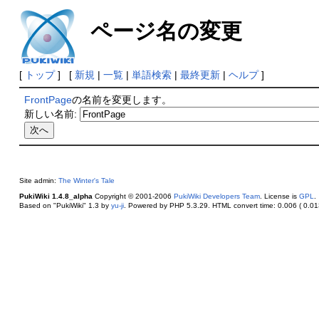
ページ名の変更
[
トップ
] [
新規
|
一覧
|
単語検索
|
最終更新
|
ヘルプ
]
FrontPage
の名前を変更します。
新しい名前:
Site admin:
The Winter's Tale
PukiWiki 1.4.8_alpha
Copyright © 2001-2006
PukiWiki Developers Team
. License is
GPL
.
Based on "PukiWiki" 1.3 by
yu-ji
. Powered by PHP 5.3.29. HTML convert time: 0.006 ( 0.013