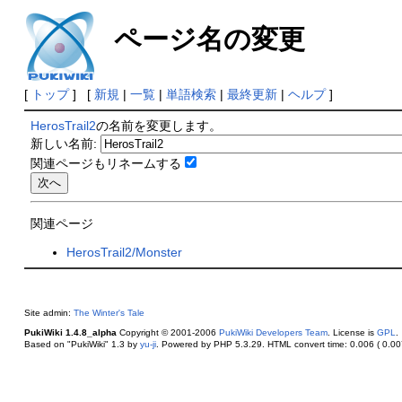
ページ名の変更
[
トップ
] [
新規
|
一覧
|
単語検索
|
最終更新
|
ヘルプ
]
HerosTrail2
の名前を変更します。
新しい名前:
関連ページもリネームする
関連ページ
HerosTrail2/Monster
Site admin:
The Winter's Tale
PukiWiki 1.4.8_alpha
Copyright © 2001-2006
PukiWiki Developers Team
. License is
GPL
.
Based on "PukiWiki" 1.3 by
yu-ji
. Powered by PHP 5.3.29. HTML convert time: 0.006 ( 0.007