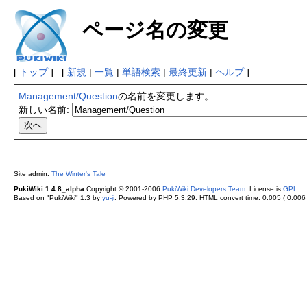
ページ名の変更
[
トップ
] [
新規
|
一覧
|
単語検索
|
最終更新
|
ヘルプ
]
Management/Question
の名前を変更します。
新しい名前:
Site admin:
The Winter's Tale
PukiWiki 1.4.8_alpha
Copyright © 2001-2006
PukiWiki Developers Team
. License is
GPL
.
Based on "PukiWiki" 1.3 by
yu-ji
. Powered by PHP 5.3.29. HTML convert time: 0.005 ( 0.006 