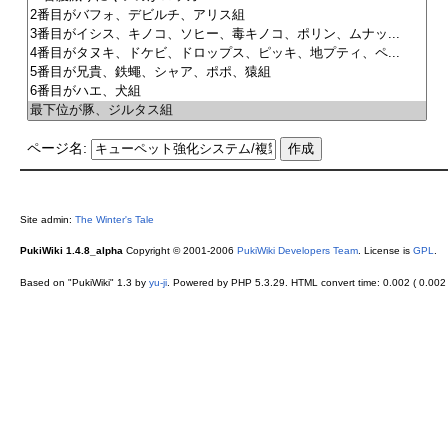
ページ名:
Site admin:
The Winter's Tale
PukiWiki 1.4.8_alpha
Copyright © 2001-2006
PukiWiki Developers Team
. License is
GPL
.
Based on "PukiWiki" 1.3 by
yu-ji
. Powered by PHP 5.3.29. HTML convert time: 0.002 ( 0.002 