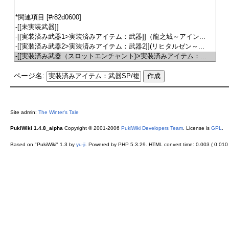
ページ名:
Site admin:
The Winter's Tale
PukiWiki 1.4.8_alpha
Copyright © 2001-2006
PukiWiki Developers Team
. License is
GPL
.
Based on "PukiWiki" 1.3 by
yu-ji
. Powered by PHP 5.3.29. HTML convert time: 0.003 ( 0.010 