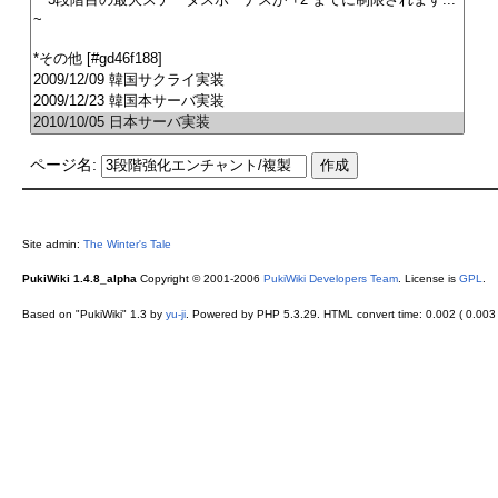
ページ名:
Site admin:
The Winter's Tale
PukiWiki 1.4.8_alpha
Copyright © 2001-2006
PukiWiki Developers Team
. License is
GPL
.
Based on "PukiWiki" 1.3 by
yu-ji
. Powered by PHP 5.3.29. HTML convert time: 0.002 ( 0.003 