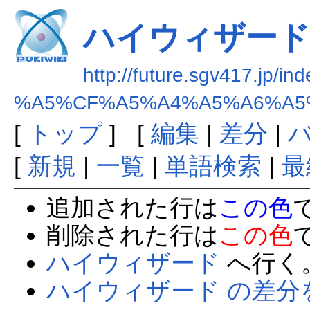
ハイウィザード
http://future.sgv417.jp/in
%A5%CF%A5%A4%A5%A6%A5
[
トップ
] [
編集
|
差分
|
[
新規
|
一覧
|
単語検索
|
最
追加された行は
この色
削除された行は
この色
ハイウィザード
へ行く
ハイウィザード の差分