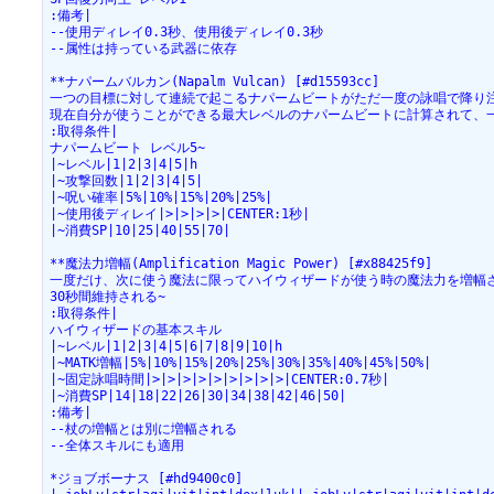
:備考|
--使用ディレイ0.3秒、使用後ディレイ0.3秒
--属性は持っている武器に依存
**ナパームバルカン(Napalm Vulcan) [#d15593cc]
一つの目標に対して連続で起こるナパームビートがただ一度の詠唱で降り
現在自分が使うことができる最大レベルのナパームビートに計算されて、
:取得条件|
ナパームビート レベル5~
|~レベル|1|2|3|4|5|h
|~攻撃回数|1|2|3|4|5|
|~呪い確率|5%|10%|15%|20%|25%|
|~使用後ディレイ|>|>|>|>|CENTER:1秒|
|~消費SP|10|25|40|55|70|
**魔法力増幅(Amplification Magic Power) [#x88425f9]
一度だけ、次に使う魔法に限ってハイウィザードが使う時の魔法力を増幅
30秒間維持される~
:取得条件|
ハイウィザードの基本スキル
|~レベル|1|2|3|4|5|6|7|8|9|10|h
|~MATK増幅|5%|10%|15%|20%|25%|30%|35%|40%|45%|50%|
|~固定詠唱時間|>|>|>|>|>|>|>|>|>|CENTER:0.7秒|
|~消費SP|14|18|22|26|30|34|38|42|46|50|
:備考|
--杖の増幅とは別に増幅される
--全体スキルにも適用
*ジョブボーナス [#hd9400c0]