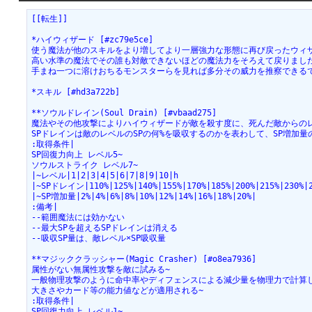
[[転生]]
*ハイウィザード [#zc79e5ce]
使う魔法が他のスキルをより増してより一層強力な形態に再び戻ったウィザ
高い水準の魔法でその誰も対敵できないほどの魔法力をそろえて戻りまし
手まね一つに溶けおちるモンスターらを見れば多分その威力を推察できる
*スキル [#hd3a722b]
**ソウルドレイン(Soul Drain) [#vbaad275]
魔法やその他攻撃によりハイウィザードが敵を殺す度に、死んだ敵からのレ
SPドレインは敵のレベルのSPの何%を吸収するのかを表わして、SP増加量の
:取得条件|
SP回復力向上 レベル5~
ソウルストライク レベル7~
|~レベル|1|2|3|4|5|6|7|8|9|10|h
|~SPドレイン|110%|125%|140%|155%|170%|185%|200%|215%|230%|
|~SP増加量|2%|4%|6%|8%|10%|12%|14%|16%|18%|20%|
:備考|
--範囲魔法には効かない
--最大SPを超えるSPドレインは消える
--吸収SP量は、敵レベル×SP吸収量
**マジッククラッシャー(Magic Crasher) [#o8ea7936]
属性がない無属性攻撃を敵に試みる~
一般物理攻撃のように命中率やディフェンスによる減少量を物理力で計算し
大きさやカード等の能力値などが適用される~
:取得条件|
SP回復力向上 レベル1~