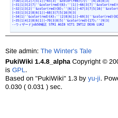
|~30|1|3|2|7|5|1||~65|3|''&color(red){7};''|4|16|8|3|
|~31|1|3|2|7|''&color(red){6};''|1||~66|3|7|''&color(red)
|~32|1|3|2|''&color(red){8};''|6|1||~67|3|7|5|16|''&color
|~33|1|3|2|8|6|1||~68|3|7|5|16|9|3|
|~34|1|''&color(red){4};''|2|8|6|1||~69|3|''&color(red){8
|~35|1|4|2|8|6|1||~70|3|8|5|''&color(red){17};''|9|3|
--ウィザードjob50補正 STR1 AGI8 VIT1 INT12 DEX6 LUK2
Site admin:
The Winter's Tale
PukiWiki 1.4.8_alpha
Copyright © 2
is
GPL
.
Based on "PukiWiki" 1.3 by
yu-ji
. Pow
0.030 ( 0.031 ) sec.