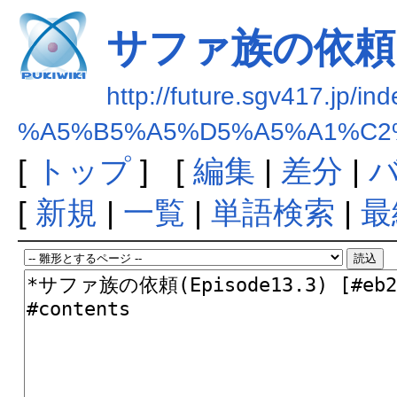
サファ族の依頼
http://future.sgv417.jp/in
%A5%B5%A5%D5%A5%A1%C
[
トップ
] [
編集
|
差分
|
[
新規
|
一覧
|
単語検索
|
最