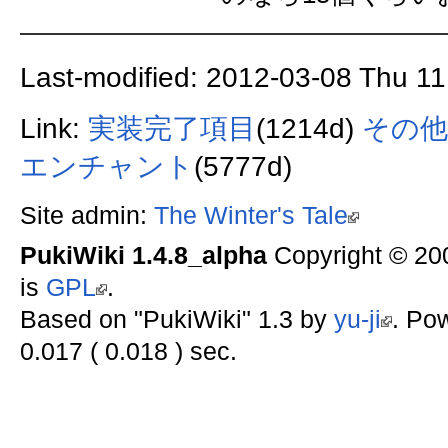
Last-modified: 2012-03-08 Thu 11
Link:
実装完了項目
(1214d)
その他
エンチャント
(5777d)
Site admin:
The Winter's Tale
PukiWiki 1.4.8_alpha
Copyright © 2
is
GPL
.
Based on "PukiWiki" 1.3 by
yu-ji
. Po
0.017 ( 0.018 ) sec.