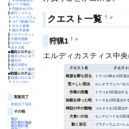
┣
ｷｭｰﾍﾟｯﾄ強化
┣
兜組合せｼｽﾃﾑ
┣
銀行システム
†
クエスト一覧
┣
クランシステム
┣
ｼｬﾄﾞｳ装備ｼｽﾃﾑ
┣
ギルド倉庫
┣
猫の手倉庫
┣
パラマーケット
†
狩猟1
┣
大都市貢献
┣
ｽﾀｲﾘﾝｸﾞｼｮｯﾌﾟ
┗
没ネタ集
◆
傭兵システム
エルディカスティス中央に
┣
傭兵ｼｽﾃﾑとは？
┣
傭兵AI
┣
傭兵AI差分
クエスト名
クエスト
┗
モンスター傭兵
◆
戦場システム
根源を断ち切る
ドラコの卵を10匹退
┣
戦場ｼｽﾃﾑとは？
┗
クリーガー
荒々しい昆虫
ルシオラヴェスパを1
作業の邪魔
ドラコを5匹退治する
↑
実装完了
知能を持った蛇
ナーガを10匹退治す
実装完了項目
神話の中の動物
↑
コルヌスを1匹退治す
その他
大食いの虫
センチピードを15匹
翻訳
翻訳翻訳機
動く岩石
ブラディウムゴーレム
翻訳翻訳機