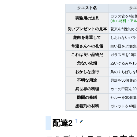
クエスト名
クエ
ガラス管を4個
実験用の道具
(ホム材料・ア
良いプレゼントの見本
花束を5個集め
趣向を尊重して
しおれないバラ
常連さんへの礼儀
白い皿を15個
これは良い品物だ
ガラス玉を10
危ない依頼
ぬいぐるみを1
おかしな流行
鳥のくちばしを
不明な用途
貝殻を50個集め
異世界の料理
カニの甲羅を2
隙間の修繕
セルーを30個
接着剤の材料
ガレットを40
†
配達2