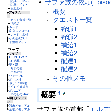
サファ族の依頼(Episode
┣
防具(EP12～)
┣
防具(Rﾊﾟｯﾁ～)
┗
衣装装備
概要
◆
アイテム
クエスト一覧
┣
セット装備一覧
┣
消耗品
狩猟1
┣
カード
┣
変身スクロール
┣
シャドウ装備
狩猟2
┠
その他のｱｲﾃﾑ
┗
未整理アイテム
補給1
-マップ-
補給2
◆
マップ
┣
GHMD EASY
配達1
┣
ﾎﾗｰ玩具Easy
┣
夢と影
配達2
┣
悔恨の墓
┣
星座の塔
┣
ウェーブD
その他メモ
┣
ポリン村
┣
ポリン対戦場
┣
ｲｽﾞﾙｰﾄﾞ難破船
┣
ボスニア
†
概要
┗
その他のMAP
◆
曜日ダンジョ
ン
┣
週末メモリアル
サファ族の首都「
エルデ
┗
金曜メモリアル