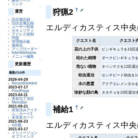
練習ページ
リンク
↑
†
狩猟2
運営
設定備忘録
旧設定備忘録
エルディカスティス中央に
ユーザー対策
セキュリティ
アドレス規制
問題
クエスト名
クエスト
管理掲示板
連絡先
花の上の子供
アップローダー
ピンギキュラを15匹
InterWikiName
メニュー編集
枯れた純情
ダークピンギキュラを
↑
更新履歴
危ない植物
ネペンテスを12匹退
最新の10件
幼虫退治
センチピード幼虫を1
2026-04-29
RecentDeleted
水の悪霊
アクアエレメンタルを
2023-07-17
FrontPage
珍妙な顔の鳥
タタチョを10匹退治
2023-04-11
実装完了項目
MenuBar
†
2021-09-21
補給1
実装済みアイテ
ム：カード3
未実装カード
2021-06-23
エルディカスティス中央に
4次職
2021-03-17
イリュージョン
オブツインズ
クエスト名
クエス