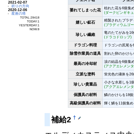
2021-02-07
祈りの方向
枯れた花を6個集
2020-12-06
萎れてしまった花
(ダークピンギキュ
星座の塔
TOTAL:29418
精製されたブラデ
TODAY:1
嬉しい鉱石
(ブラディウムゴー
YESTERDAY:1
NOW:8
竜のたてがみを1
珍しい繊維
(ドラコドロップ)
ドラゴン料理
ドラゴンの尻尾を
除雪作業員の道具
割れた卵のかけら
涙の結晶を6個集
最高の冷却材
(アクアエレメンタ
立派な塗料
蛍光色の液体を2
小さな水差しを1
珍しい貴重品
(アクアエレメンタ
保護具の材料
鱗のかけらを18
高級保護具の材料
輝く鱗を11個集め
†
補給2