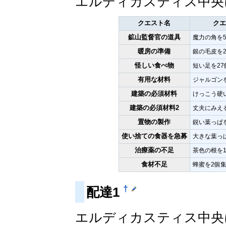
エルディカスティス中央に
クエスト名
クエ
鉱山監督官の道具
魔力の角を
暖房の準備
銀の毛皮を
怪しい食べ物
短い足を27
有用な材料
ジャルゴン
建築の必須材料
けっこう硬
建築の必須材料2
丈夫にみえ
置物の製作
鋭い葉っぱ
使い捨ての食器を急募
大きな葉っ
治療薬の不足
茶色の根を
食材不足
蜂蜜を2個
†
配達1
エルディカスティス中央に