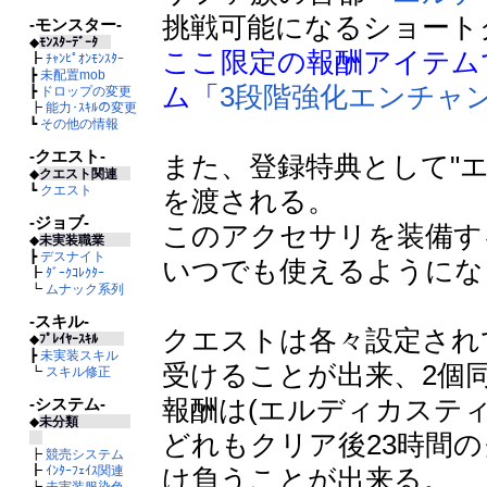
挑戦可能になるショート
-モンスター-
◆
ﾓﾝｽﾀｰﾃﾞｰﾀ
ここ限定の報酬アイテム
┣
ﾁｬﾝﾋﾟｵﾝﾓﾝｽﾀｰ
┣
未配置mob
ム「
3段階強化エンチャ
┣
ドロップの変更
┣
能力･ｽｷﾙの変更
┗
その他の情報
-クエスト-
また、登録特典として"
◆
クエスト関連
┗
クエスト
を渡される。
-ジョブ-
このアクセサリを装備す
◆
未実装職業
┣
デスナイト
いつでも使えるようにな
┣
ﾀﾞｰｸｺﾚｸﾀｰ
┗
ムナック系列
-スキル-
クエストは各々設定され
◆
ﾌﾟﾚｲﾔｰｽｷﾙ
┣
未実装スキル
受けることが出来、2個
┗
スキル修正
報酬は(エルディカスティ
-システム-
◆
未分類
どれもクリア後23時間
┣
競売システム
け負うことが出来る。
┣
ｲﾝﾀｰﾌｪｲｽ関連
┣
未実装服染色