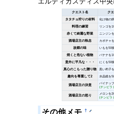
エルディカスティス中央に
クエスト名
クエ
タタチョ狩りの材料
化け物の餌
料理の練習
リンゴを1
赤くて綺麗な野菜
ニンジンを
酒場店主の執念
カボチャを
故郷の味
いもを50
焼くと危ない植物
バナナを1
意外に平凡な・・・
にくを50
真心のこもった贈り物
黒い杓子を
趣向を尊重して2
水晶鏡を5
パイナッ
酒場店主の決意
(チンピラ
メロンを2
酒場店主の怒り
(チンピラ
†
その他メモ