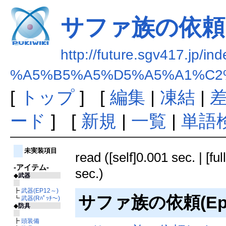
サファ族の依頼
http://future.sgv417.jp/in
%A5%B5%A5%D5%A5%A1%C
[
トップ
] [
編集
|
凍結
|
ード
] [
新規
|
一覧
|
単語
未実装項目
read ([self]0.001 sec. | [fu
-アイテム-
sec.)
◆
武器
┣
武器(EP12～)
サファ族の依頼(Epis
┗
武器(Rﾊﾟｯﾁ～)
◆
防具
┣
頭装備