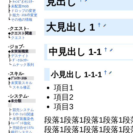
見出し
┣
ﾁｬﾝﾋﾟｵﾝﾓﾝｽﾀｰ
┣
未配置mob
┣
ドロップの変更
┣
能力･ｽｷﾙの変更
┗
その他の情報
大見出し 1
†
-クエスト-
◆
クエスト関連
┗
クエスト
-ジョブ-
†
中見出し 1-1
◆
未実装職業
┣
デスナイト
┣
ﾀﾞｰｸｺﾚｸﾀｰ
┗
ムナック系列
†
小見出し 1-1-1
-スキル-
◆
ﾌﾟﾚｲﾔｰｽｷﾙ
┣
未実装スキル
項目1
┗
スキル修正
項目2
-システム-
◆
未分類
項目3
┣
競売システム
┣
ｲﾝﾀｰﾌｪｲｽ関連
段落1段落1段落1段落1段
┣
未実装服染色
┣
ｷｭｰﾍﾟｯﾄ強化
段落1段落1段落1段落1段
┣
兜組合せｼｽﾃﾑ
┣
銀行システム