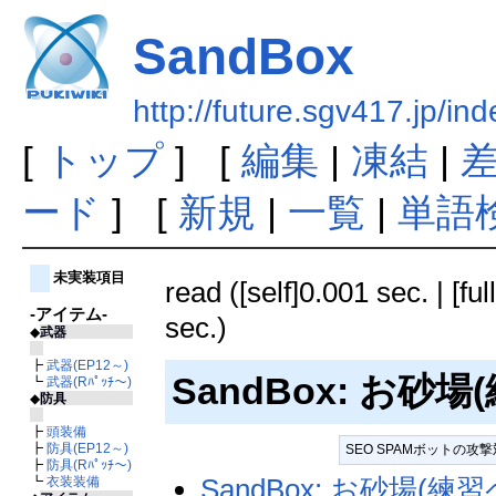
SandBox
http://future.sgv417.jp/
[
トップ
] [
編集
|
凍結
|
ード
] [
新規
|
一覧
|
単語
未実装項目
read ([self]0.001 sec. | [fu
-アイテム-
sec.)
◆
武器
┣
武器(EP12～)
SandBox: お砂
┗
武器(Rﾊﾟｯﾁ～)
◆
防具
┣
頭装備
┣
防具(EP12～)
SEO SPAMボットの
┣
防具(Rﾊﾟｯﾁ～)
SandBox: お砂場(練
┗
衣装装備