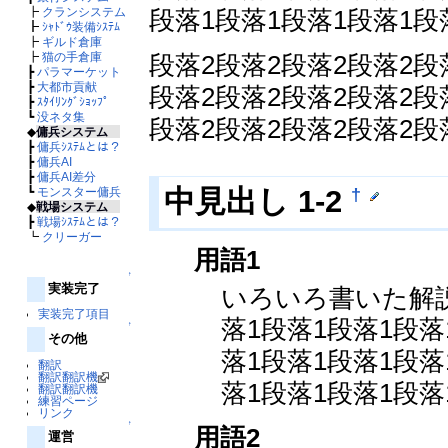
┣
クランシステム
段落1段落1段落1段落1段
┣
ｼｬﾄﾞｳ装備ｼｽﾃﾑ
┣
ギルド倉庫
┣
猫の手倉庫
段落2段落2段落2段落2段
┣
パラマーケット
┣
大都市貢献
段落2段落2段落2段落2段
┣
ｽﾀｲﾘﾝｸﾞｼｮｯﾌﾟ
┗
没ネタ集
段落2段落2段落2段落2段
◆
傭兵システム
┣
傭兵ｼｽﾃﾑとは？
┣
傭兵AI
┣
傭兵AI差分
†
中見出し 1-2
┗
モンスター傭兵
◆
戦場システム
┣
戦場ｼｽﾃﾑとは？
┗
クリーガー
用語1
↑
実装完了
いろいろ書いた解
実装完了項目
落1段落1段落1段落
↑
その他
落1段落1段落1段落
翻訳
翻訳翻訳機
落1段落1段落1段落
翻訳翻訳機
練習ページ
リンク
↑
用語2
運営