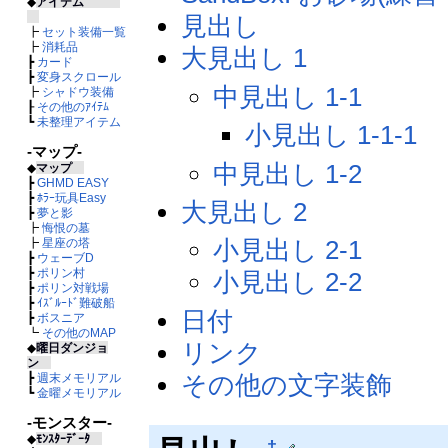
◆
アイテム
見出し
┣
セット装備一覧
┣
消耗品
大見出し 1
┣
カード
┣
変身スクロール
中見出し 1-1
┣
シャドウ装備
┠
その他のｱｲﾃﾑ
┗
未整理アイテム
小見出し 1-1-1
-マップ-
中見出し 1-2
◆
マップ
┣
GHMD EASY
┣
ﾎﾗｰ玩具Easy
大見出し 2
┣
夢と影
┣
悔恨の墓
小見出し 2-1
┣
星座の塔
┣
ウェーブD
┣
ポリン村
小見出し 2-2
┣
ポリン対戦場
┣
ｲｽﾞﾙｰﾄﾞ難破船
日付
┣
ボスニア
┗
その他のMAP
リンク
◆
曜日ダンジョ
ン
その他の文字装飾
┣
週末メモリアル
┗
金曜メモリアル
-モンスター-
◆
ﾓﾝｽﾀｰﾃﾞｰﾀ
†