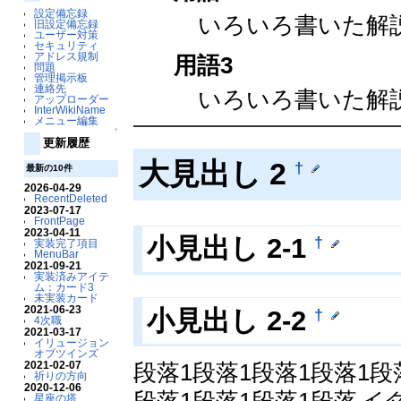
設定備忘録
いろいろ書いた解
旧設定備忘録
ユーザー対策
セキュリティ
アドレス規制
用語3
問題
管理掲示板
連絡先
いろいろ書いた解
アップローダー
InterWikiName
メニュー編集
↑
更新履歴
大見出し 2
†
最新の10件
2026-04-29
RecentDeleted
2023-07-17
FrontPage
2023-04-11
†
小見出し 2-1
実装完了項目
MenuBar
2021-09-21
実装済みアイテ
ム：カード3
未実装カード
2021-06-23
†
小見出し 2-2
4次職
2021-03-17
イリュージョン
オブツインズ
2021-02-07
段落1段落1段落1段落1段
祈りの方向
2020-12-06
星座の塔