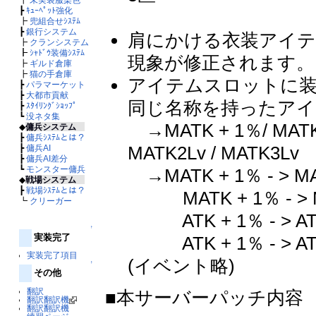
┣
ｷｭｰﾍﾟｯﾄ強化
┣
兜組合せｼｽﾃﾑ
┣
銀行システム
肩にかける衣装アイ
┣
クランシステム
┣
ｼｬﾄﾞｳ装備ｼｽﾃﾑ
現象が修正されます。
┣
ギルド倉庫
┣
猫の手倉庫
アイテムスロットに
┣
パラマーケット
┣
大都市貢献
同じ名称を持ったアイ
┣
ｽﾀｲﾘﾝｸﾞｼｮｯﾌﾟ
┗
没ネタ集
→MATK + 1％/ MATK
◆
傭兵システム
┣
傭兵ｼｽﾃﾑとは？
MATK2Lv / MATK3Lv
┣
傭兵AI
┣
傭兵AI差分
┗
モンスター傭兵
→MATK + 1％ - > 
◆
戦場システム
┣
戦場ｼｽﾃﾑとは？
MATK + 1％ - > 
┗
クリーガー
ATK + 1％ - > A
↑
実装完了
ATK + 1％ - > A
実装完了項目
(イベント略)
↑
その他
翻訳
■本サーバーパッチ内容
翻訳翻訳機
翻訳翻訳機