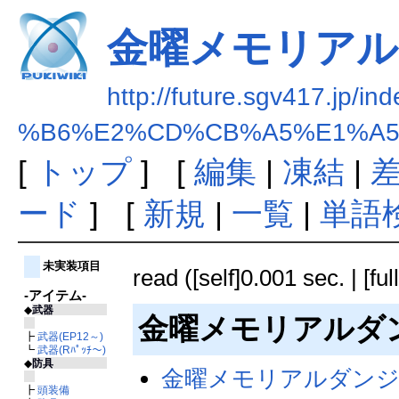
金曜メモリアル
http://future.sgv417.jp/in
%B6%E2%CD%CB%A5%E1%A5
[
トップ
] [
編集
|
凍結
|
ード
] [
新規
|
一覧
|
単語
未実装項目
read ([self]0.001 sec. | [fu
-アイテム-
◆
武器
金曜メモリアルダ
┣
武器(EP12～)
┗
武器(Rﾊﾟｯﾁ～)
◆
防具
金曜メモリアルダン
┣
頭装備