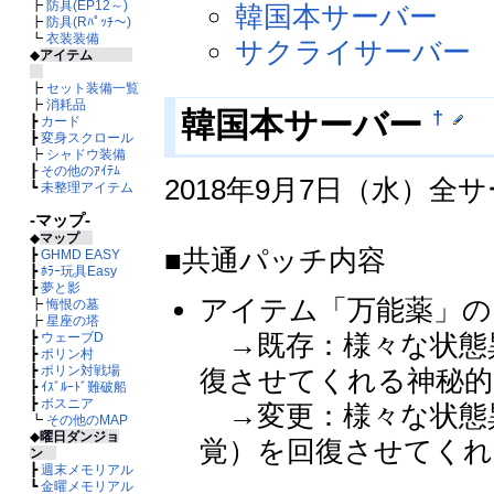
┣
防具(EP12～)
韓国本サーバー
┣
防具(Rﾊﾟｯﾁ～)
┗
衣装装備
サクライサーバー
◆
アイテム
┣
セット装備一覧
┣
消耗品
†
韓国本サーバー
┣
カード
┣
変身スクロール
┣
シャドウ装備
┠
その他のｱｲﾃﾑ
2018年9月7日（水）
┗
未整理アイテム
-マップ-
◆
マップ
■共通パッチ内容
┣
GHMD EASY
┣
ﾎﾗｰ玩具Easy
┣
夢と影
アイテム「万能薬」の
┣
悔恨の墓
┣
星座の塔
→既存：様々な状態
┣
ウェーブD
┣
ポリン村
┣
ポリン対戦場
復させてくれる神秘的
┣
ｲｽﾞﾙｰﾄﾞ難破船
┣
ボスニア
→変更：様々な状態
┗
その他のMAP
◆
曜日ダンジョ
覚）を回復させてくれ
ン
┣
週末メモリアル
┗
金曜メモリアル