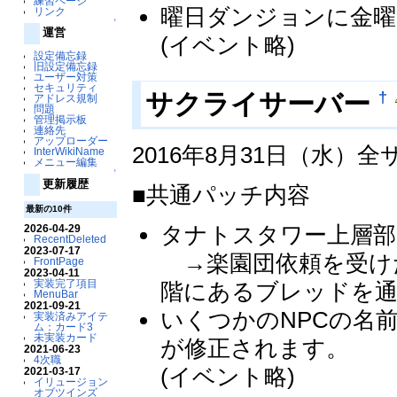
練習ページ
曜日ダンジョンに金曜
リンク
↑
運営
(イベント略)
設定備忘録
旧設定備忘録
ユーザー対策
セキュリティ
†
サクライサーバー
アドレス規制
問題
管理掲示板
連絡先
アップローダー
2016年8月31日（水）
InterWikiName
メニュー編集
↑
更新履歴
■共通パッチ内容
最新の10件
タナトスタワー上層部
2026-04-29
RecentDeleted
2023-07-17
→楽園団依頼を受け
FrontPage
2023-04-11
実装完了項目
階にあるブレッドを
MenuBar
2021-09-21
いくつかのNPCの名
実装済みアイテ
ム：カード3
未実装カード
が修正されます。
2021-06-23
4次職
(イベント略)
2021-03-17
イリュージョン
オブツインズ