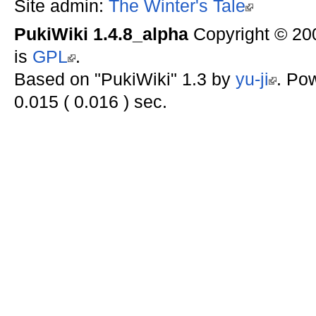
Site admin:
The Winter's Tale
PukiWiki 1.4.8_alpha
Copyright © 2
is
GPL
.
Based on "PukiWiki" 1.3 by
yu-ji
. Po
0.015 ( 0.016 ) sec.