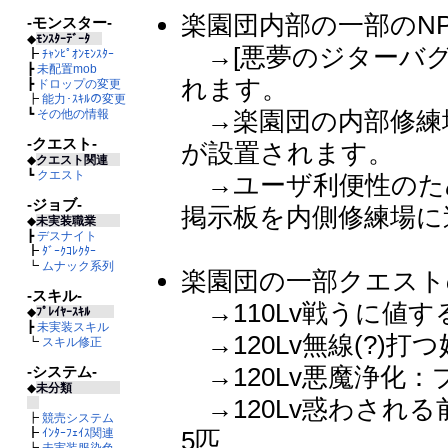
楽園団内部の一部のN
-モンスター-
◆
ﾓﾝｽﾀｰﾃﾞｰﾀ
→[悪夢のジターバグ
┣
ﾁｬﾝﾋﾟｵﾝﾓﾝｽﾀｰ
┣
未配置mob
れます。
┣
ドロップの変更
┣
能力･ｽｷﾙの変更
→楽園団の内部修練
┗
その他の情報
-クエスト-
が設置されます。
◆
クエスト関連
┗
クエスト
→ユーザ利便性のため
-ジョブ-
掲示板を内側修練場に
◆
未実装職業
┣
デスナイト
┣
ﾀﾞｰｸｺﾚｸﾀｰ
┗
ムナック系列
楽園団の一部クエスト
-スキル-
→110Lv戦うに値する
◆
ﾌﾟﾚｲﾔｰｽｷﾙ
┣
未実装スキル
→120Lv無線(?)打つ
┗
スキル修正
→120Lv悪魔浄化：プル
-システム-
◆
未分類
→120Lv惑わされる
┣
競売システム
5匹
┣
ｲﾝﾀｰﾌｪｲｽ関連
┣
未実装服染色