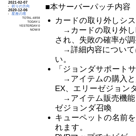
2021-02-07
■本サーバーパッチ内容
祈りの方向
2020-12-06
星座の塔
カードの取り外しシ
TOTAL:4858
TODAY:1
YESTERDAY:0
→カードの取り外し
NOW:9
され、失敗の確率が調
→詳細内容について
い。
「ジョンダサポートサ
→アイテムの購入と
EX、エリーゼジョンダ
→アイテム販売機能
ゼジョンダ召喚
キューペットの名前を
れます。