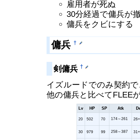
雇用者が死ぬ
30分経過で傭兵が
傭兵をクビにする
†
傭兵
†
剣傭兵
イズルードでのみ契約で
他の傭兵と比べてFLEE
Lv
HP
SP
Atk
D
174～261
20
502
70
26
258～387
30
979
99
31