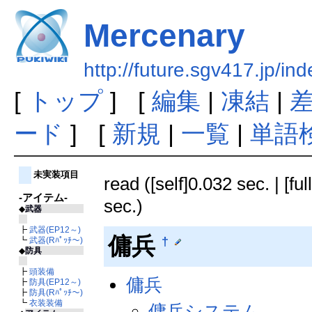
Mercenary
http://future.sgv417.jp/i
[
トップ
] [
編集
|
凍結
|
ード
] [
新規
|
一覧
|
単語
未実装項目
read ([self]0.032 sec. | [fu
-アイテム-
sec.)
◆
武器
┣
武器(EP12～)
傭兵
†
┗
武器(Rﾊﾟｯﾁ～)
◆
防具
┣
頭装備
傭兵
┣
防具(EP12～)
┣
防具(Rﾊﾟｯﾁ～)
┗
衣装装備
傭兵システム