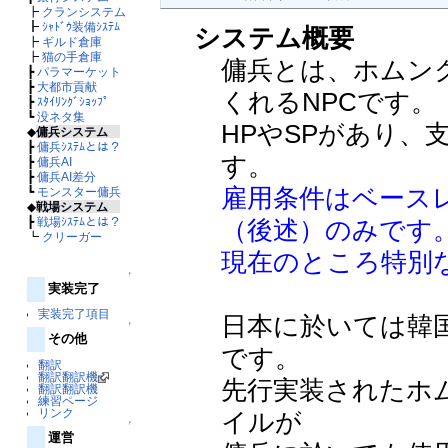
┣
クランシステム
┣
ｼｬﾄﾞｳ装備ｼｽﾃﾑ
システム概要
┣
ギルド倉庫
┣
猫の手倉庫
傭兵とは、ホムン
┣
パラマーケット
┣
大都市貢献
くれるNPCです。
┣
ｽﾀｲﾘﾝｸﾞｼｮｯﾌﾟ
┗
没ネタ集
HPやSPがあり
◆
傭兵システム
┣
傭兵ｼｽﾃﾑとは？
す。
┣
傭兵AI
┣
傭兵AI差分
雇用条件はベース
┗
モンスター傭兵
◆
戦場システム
（後述）のみです
┣
戦場ｼｽﾃﾑとは？
┗
クリーガー
現在のところ特別
↑
実装完了
実装完了項目
日本に於いては韓国
↑
その他
です。
翻訳
翻訳翻訳機
先行実装されたホ
翻訳翻訳機
練習ページ
リンク
イルが
↑
運営