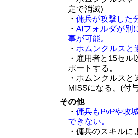
定で消滅)
・
傭兵が攻撃した分の
・
AIフォルダが
事が可能。
・
ホムンクルスと
・雇用者と15セ
ポートする。
・ホムンクルスと
MISSになる。(付
その他
・
傭兵もPvPや
できない。
・傭兵のスキルに