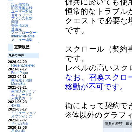
傭兵に於いても使
設定備忘録
旧設定備忘録
恒常的なトラブル
ユーザー対策
セキュリティ
クエストで必要な
アドレス規制
問題
管理掲示板
です。
連絡先
アップローダー
InterWikiName
メニュー編集
↑
スクロール（契約
更新履歴
最新の10件
です。
2026-04-29
レベルの高いスク
RecentDeleted
2023-07-17
FrontPage
なお、召喚スクロ
2023-04-11
実装完了項目
MenuBar
移動が不可です。
2021-09-21
実装済みアイテ
ム：カード3
未実装カード
2021-06-23
街によって契約で
4次職
2021-03-17
※体以外のグラフ
イリュージョン
オブツインズ
2021-02-07
傭兵の種類
雇
祈りの方向
2020-12-06
星座の塔