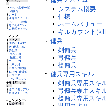
◆
アイテム
システム概要
┣
セット装備一覧
┣
消耗品
仕様
┣
カード
┣
変身スクロール
┣
シャドウ装備
ネームバリュー
┠
その他のｱｲﾃﾑ
┗
未整理アイテム
キルカウント(killc
-マップ-
傭兵
◆
マップ
┣
GHMD EASY
┣
ﾎﾗｰ玩具Easy
剣傭兵
┣
夢と影
┣
悔恨の墓
弓傭兵
┣
星座の塔
┣
ウェーブD
槍傭兵
┣
ポリン村
┣
ポリン対戦場
┣
ｲｽﾞﾙｰﾄﾞ難破船
傭兵専用スキル
┣
ボスニア
┗
その他のMAP
剣傭兵専用スキ
◆
曜日ダンジョ
ン
弓傭兵専用スキ
┣
週末メモリアル
┗
金曜メモリアル
槍傭兵専用スキ
-モンスター-
◆
ﾓﾝｽﾀｰﾃﾞｰﾀ
汎用スキル