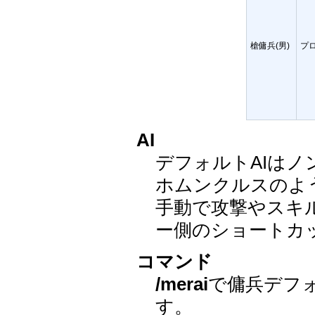
槍傭兵(男)
プ
AI
デフォルトAIは
ホムンクルスのよ
手動で攻撃やスキ
ー側のショートカ
コマンド
/merai
で傭兵デフォ
す。