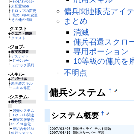
┣
ﾁｬﾝﾋﾟｵﾝﾓﾝｽﾀｰ
┣
未配置mob
傭兵関連販売アイ
┣
ドロップの変更
┣
能力･ｽｷﾙの変更
まとめ
┗
その他の情報
-クエスト-
消滅
◆
クエスト関連
┗
クエスト
傭兵召還スクロ
-ジョブ-
専用ポーション
◆
未実装職業
┣
デスナイト
10等級の傭兵を
┣
ﾀﾞｰｸｺﾚｸﾀｰ
┗
ムナック系列
不明点
-スキル-
◆
ﾌﾟﾚｲﾔｰｽｷﾙ
┣
未実装スキル
┗
スキル修正
†
傭兵システム
-システム-
◆
未分類
┣
競売システム
†
システム概要
┣
ｲﾝﾀｰﾌｪｲｽ関連
┣
未実装服染色
┣
ｷｭｰﾍﾟｯﾄ強化
┣
兜組合せｼｽﾃﾑ
2007/03/06 韓国サクライ テスト開始

2007/04/10 韓国本サーバー 実装
┣
銀行システム