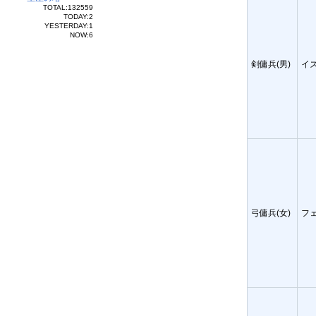
TOTAL:132559
TODAY:2
YESTERDAY:1
NOW:6
剣傭兵(男)
イ
弓傭兵(女)
フ