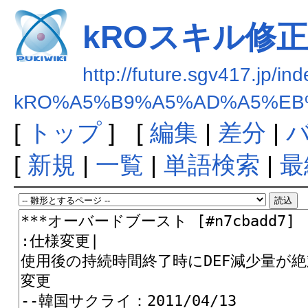
kROスキル修正まと
http://future.sgv417.jp/in
kRO%A5%B9%A5%AD%A5%EB%
[
トップ
] [
編集
|
差分
|
[
新規
|
一覧
|
単語検索
|
最