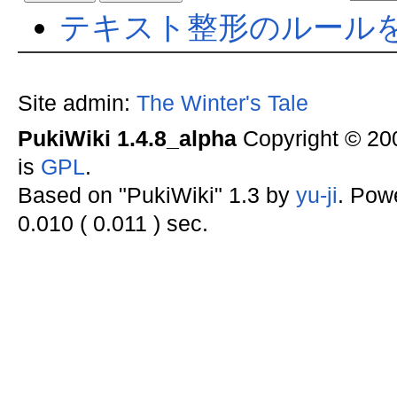
テキスト整形のルール
Site admin:
The Winter's Tale
PukiWiki 1.4.8_alpha
Copyright © 2
is
GPL
.
Based on "PukiWiki" 1.3 by
yu-ji
. Pow
0.010 ( 0.011 ) sec.