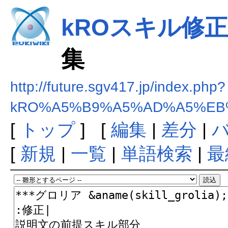
kROスキル修正まと
集
http://future.sgv417.jp/index.php?
kRO%A5%B9%A5%AD%A5%EB%
[
トップ
] [
編集
|
差分
|
[
新規
|
一覧
|
単語検索
|
最