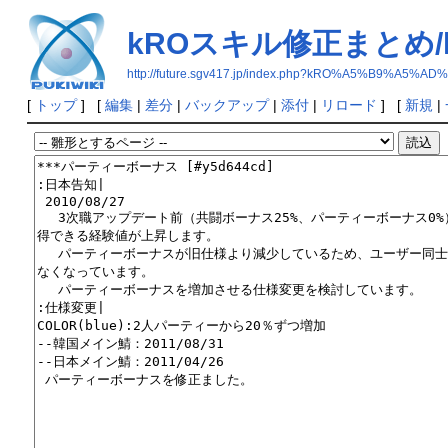
kROスキル修正まとめ/lis
http://future.sgv417.jp/index.php?kRO%A5%B9%
[
トップ
] [
編集
|
差分
|
バックアップ
|
添付
|
リロード
] [
新規
|