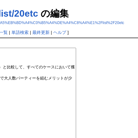
t/20etc
の編集
A5%AD%A5%EB%BD%A4%C0%B5%A4%DE%A4%C8%A4%E1%2Flist%2F20etc
一覧
|
単語検索
|
最終更新
|
ヘルプ
]