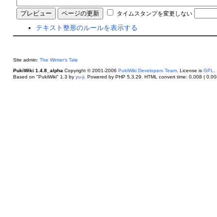
タイムスタンプを変更しない
テキスト整形のルールを表示する
Site admin:
The Winter's Tale
PukiWiki 1.4.8_alpha
Copyright © 2001-2006
PukiWiki Developers Team
. License is
GPL
.
Based on "PukiWiki" 1.3 by
yu-ji
. Powered by PHP 5.3.29. HTML convert time: 0.008 ( 0.008