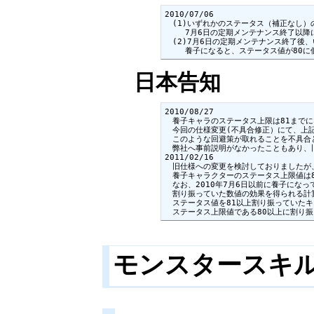
2010/07/06

　(1)いずれかのステータス（補正なし）
　　 7月6日の定期メンテナンス終了以降
　(2)7月6日の定期メンテナンス終了後、
　　 養子になると、ステータス値が80に
日本告知
2010/08/27

　養子キャラのステータス上限は81までに
　今回の仕様変更(不具合修正）にて、上記
　このような回避策が取れることを不具合
　弊社へ事前説明がなかったこともあり、
2011/02/16

　旧仕様への変更を検討しておりましたが
　養子キャラクターのステータス上限値は8
　なお、2010年7月6日以前に養子にな
　割り振っていた数値の効果を得られる計算
　ステータス値を81以上割り振っていた
　ステータス上限値である80以上に割り
モンスタースキ