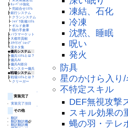
深い眠り
┣
ｷｭｰﾍﾟｯﾄ強化
凍結、石化
┣
兜組合せｼｽﾃﾑ
┣
銀行システム
┣
クランシステム
冷凍
┣
ｼｬﾄﾞｳ装備ｼｽﾃﾑ
┣
ギルド倉庫
┣
猫の手倉庫
沈黙、睡眠
┣
パラマーケット
┣
大都市貢献
呪い
┣
ｽﾀｲﾘﾝｸﾞｼｮｯﾌﾟ
┗
没ネタ集
◆
傭兵システム
発火
┣
傭兵ｼｽﾃﾑとは？
┣
傭兵AI
┣
傭兵AI差分
防具
┗
モンスター傭兵
◆
戦場システム
星のかけら入り
┣
戦場ｼｽﾃﾑとは？
┗
クリーガー
不特定スキル
↑
実装完了
DEF無視攻撃
実装完了項目
↑
スキル効果の
その他
翻訳
蝿の羽・テレ
翻訳翻訳機
翻訳翻訳機