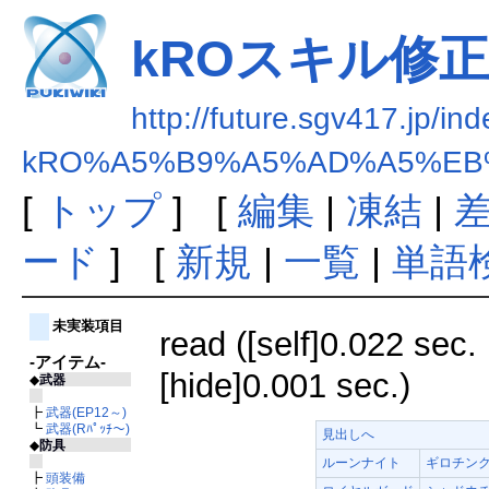
kROスキル修正まと
http://future.sgv417.jp/in
kRO%A5%B9%A5%AD%A5%EB%
[
トップ
] [
編集
|
凍結
|
ード
] [
新規
|
一覧
|
単語
未実装項目
read ([self]0.022 sec. 
-アイテム-
[hide]0.001 sec.)
◆
武器
┣
武器(EP12～)
┗
武器(Rﾊﾟｯﾁ～)
見出しへ
◆
防具
ルーンナイト
ギロチン
┣
頭装備