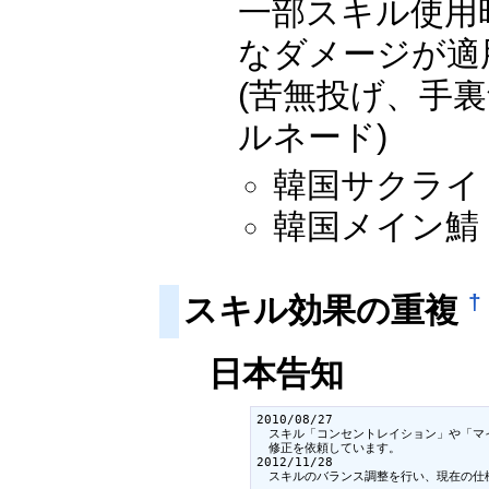
一部スキル使用
なダメージが適
(苦無投げ、手
ルネード)
韓国サクライ：2
韓国メイン鯖：2
†
スキル効果の重複
日本告知
2010/08/27

　スキル「コンセントレイション」や「マ
　修正を依頼しています。

2012/11/28

　スキルのバランス調整を行い、現在の仕