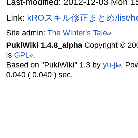
Last-modified: 2012-12-03 Mon 1
Link:
kROスキル修正まとめ/list/he
Site admin:
The Winter's Tale
PukiWiki 1.4.8_alpha
Copyright © 2
is
GPL
.
Based on "PukiWiki" 1.3 by
yu-ji
. Po
0.040 ( 0.040 ) sec.