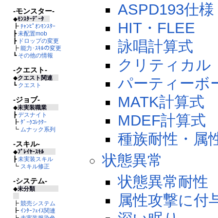
ASPD193仕様
-モンスター-
◆
ﾓﾝｽﾀｰﾃﾞｰﾀ
HIT・FLEE
┣
ﾁｬﾝﾋﾟｵﾝﾓﾝｽﾀｰ
┣
未配置mob
┣
ドロップの変更
詠唱計算式
┣
能力･ｽｷﾙの変更
┗
その他の情報
クリティカル
-クエスト-
◆
クエスト関連
パーティーボ
┗
クエスト
MATK計算式
-ジョブ-
◆
未実装職業
┣
デスナイト
MDEF計算式
┣
ﾀﾞｰｸｺﾚｸﾀｰ
┗
ムナック系列
種族耐性・属
-スキル-
◆
ﾌﾟﾚｲﾔｰｽｷﾙ
状態異常
┣
未実装スキル
┗
スキル修正
状態異常耐性
-システム-
◆
未分類
属性攻撃に付
┣
競売システム
┣
ｲﾝﾀｰﾌｪｲｽ関連
┣
未実装服染色