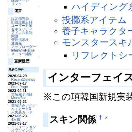
練習ページ
ハイディング
リンク
↑
運営
投擲系アイテム
設定備忘録
旧設定備忘録
ユーザー対策
養子キャラクタ
セキュリティ
アドレス規制
問題
モンスタースキ
管理掲示板
連絡先
アップローダー
InterWikiName
リフレクトシ
メニュー編集
↑
更新履歴
最新の10件
インターフェイ
2026-04-29
RecentDeleted
2023-07-17
FrontPage
2023-04-11
※この項韓国新規実
実装完了項目
MenuBar
2021-09-21
実装済みアイテ
ム：カード3
未実装カード
†
2021-06-23
スキン関係
4次職
2021-03-17
イリュージョン
オブツインズ