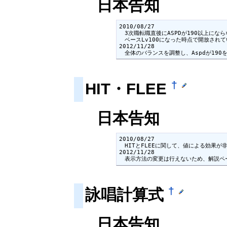
日本告知
2010/08/27

　3次職転職直後にASPDが190以上にな
　ベースLv100になった時点で開放され
2012/11/28

　全体のバランスを調整し、Aspdが190
†
HIT・FLEE
日本告知
2010/08/27

　HITとFLEEに関して、値による効果
2012/11/28

　表示方法の変更は行えないため、解説ペ
†
詠唱計算式
日本告知