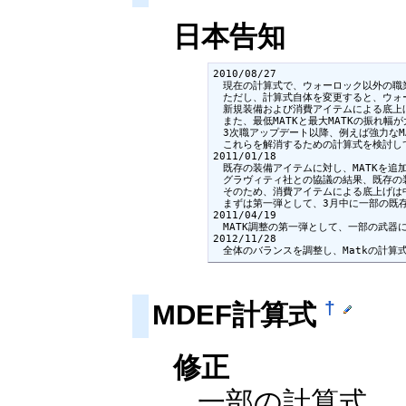
日本告知
2010/08/27

　現在の計算式で、ウォーロック以外の職業
　ただし、計算式自体を変更すると、ウォ
　新規装備および消費アイテムによる底上げ
　また、最低MATKと最大MATKの振れ幅
　3次職アップデート以降、例えば強力なM
　これらを解消するための計算式を検討して
2011/01/18

　既存の装備アイテムに対し、MATKを追
　グラヴィティ社との協議の結果、既存の装
　そのため、消費アイテムによる底上げは中
　まずは第一弾として、3月中に一部の既存
2011/04/19

　MATK調整の第一弾として、一部の武器に
2012/11/28

　全体のバランスを調整し、Matkの計算
†
MDEF計算式
修正
一部の計算式