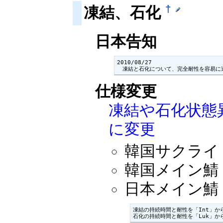
†
凍結、石化
日本告知
2010/08/27

　凍結と石化について、完全耐性を容易に
仕様変更
凍結や石化状態
に変更
韓国サクライ：2
韓国メイン鯖：2
日本メイン鯖：2
凍結の持続時間と耐性を「Int」から
石化の持続時間と耐性を「Luk」か