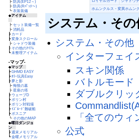
ロイヤルガード
シャドウ
┣
防具(EP12～)
┣
防具(Rﾊﾟｯﾁ～)
ホムンクルス・変異ホムン
┗
衣装装備
◆
アイテム
システム・その
┣
セット装備一覧
┣
消耗品
┣
カード
┣
変身スクロール
システム・その他
┣
シャドウ装備
┠
その他のｱｲﾃﾑ
┗
未整理アイテム
インターフェイ
-マップ-
スキン関係
◆
マップ
┣
GHMD EASY
┣
ﾎﾗｰ玩具Easy
バトルモード
┣
夢と影
┣
悔恨の墓
┣
星座の塔
ダブルクリッ
┣
ウェーブD
┣
ポリン村
Commandlist(
┣
ポリン対戦場
┣
ｲｽﾞﾙｰﾄﾞ難破船
┣
ボスニア
「全てのウィ
┗
その他のMAP
◆
曜日ダンジョ
ン
公式
┣
週末メモリアル
┗
金曜メモリアル