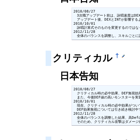
2010/08/27

　3次職アップデート前は、詠唱速度はDE
　アップデート後、DEXとINTが影響す
2010/10/01

　詠唱計算式そのものを変更するのではな
2012/11/28

　全体のバランスを調整し、スキルごとに
†
クリティカル
日本告知
2010/08/27

　クリティカル時の必中効果、DEF無視効
　また、今後DEF値の高いモンスターを実
2010/10/01

　現在、クリティカル時の必中効果がつい
　DEF効果無視については引き続き検討中で
2012/11/28

　全体のバランスを調整した結果、高Def
　そのため、クリティカル攻撃はダメージ値