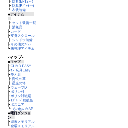
┣
防具(EP12～)
┣
防具(Rﾊﾟｯﾁ～)
┗
衣装装備
◆
アイテム
┣
セット装備一覧
┣
消耗品
┣
カード
┣
変身スクロール
┣
シャドウ装備
┠
その他のｱｲﾃﾑ
┗
未整理アイテム
-マップ-
◆
マップ
┣
GHMD EASY
┣
ﾎﾗｰ玩具Easy
┣
夢と影
┣
悔恨の墓
┣
星座の塔
┣
ウェーブD
┣
ポリン村
┣
ポリン対戦場
┣
ｲｽﾞﾙｰﾄﾞ難破船
┣
ボスニア
┗
その他のMAP
◆
曜日ダンジョ
ン
┣
週末メモリアル
┗
金曜メモリアル