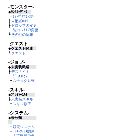
-モンスター-
◆
ﾓﾝｽﾀｰﾃﾞｰﾀ
┣
ﾁｬﾝﾋﾟｵﾝﾓﾝｽﾀｰ
┣
未配置mob
┣
ドロップの変更
┣
能力･ｽｷﾙの変更
┗
その他の情報
-クエスト-
◆
クエスト関連
┗
クエスト
-ジョブ-
◆
未実装職業
┣
デスナイト
┣
ﾀﾞｰｸｺﾚｸﾀｰ
┗
ムナック系列
-スキル-
◆
ﾌﾟﾚｲﾔｰｽｷﾙ
┣
未実装スキル
┗
スキル修正
-システム-
◆
未分類
┣
競売システム
┣
ｲﾝﾀｰﾌｪｲｽ関連
┣
未実装服染色