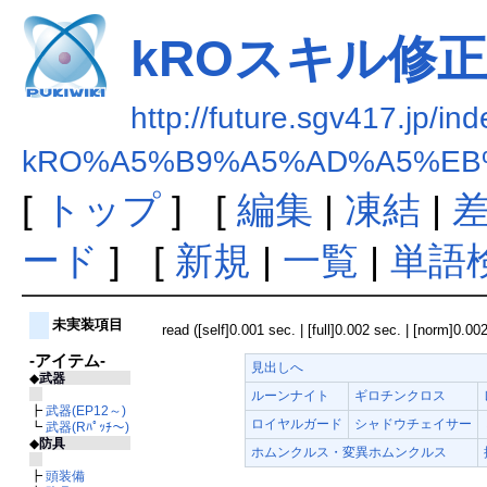
kROスキル修正まと
http://future.sgv417.jp/in
kRO%A5%B9%A5%AD%A5%EB%
[
トップ
] [
編集
|
凍結
|
ード
] [
新規
|
一覧
|
単語
未実装項目
read ([self]0.001 sec. | [full]0.002 sec. | [norm]0.002
-アイテム-
見出しへ
◆
武器
ルーンナイト
ギロチンクロス
┣
武器(EP12～)
ロイヤルガード
シャドウチェイサー
┗
武器(Rﾊﾟｯﾁ～)
◆
防具
ホムンクルス・変異ホムンクルス
┣
頭装備