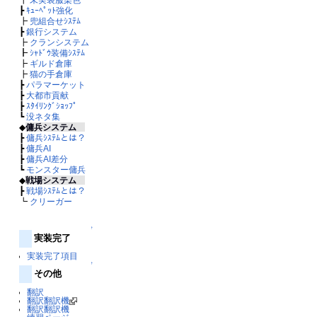
┣
ｷｭｰﾍﾟｯﾄ強化
┣
兜組合せｼｽﾃﾑ
┣
銀行システム
┣
クランシステム
┣
ｼｬﾄﾞｳ装備ｼｽﾃﾑ
┣
ギルド倉庫
┣
猫の手倉庫
┣
パラマーケット
┣
大都市貢献
┣
ｽﾀｲﾘﾝｸﾞｼｮｯﾌﾟ
┗
没ネタ集
◆
傭兵システム
┣
傭兵ｼｽﾃﾑとは？
┣
傭兵AI
┣
傭兵AI差分
┗
モンスター傭兵
◆
戦場システム
┣
戦場ｼｽﾃﾑとは？
┗
クリーガー
↑
実装完了
実装完了項目
↑
その他
翻訳
翻訳翻訳機
翻訳翻訳機