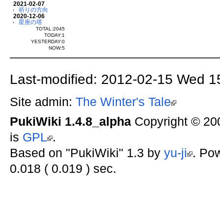
2021-02-07
祈りの方向
2020-12-06
星座の塔
TOTAL:2045
TODAY:1
YESTERDAY:0
NOW:5
Last-modified: 2012-02-15 Wed 1
Site admin:
The Winter's Tale
PukiWiki 1.4.8_alpha
Copyright © 2
is
GPL
.
Based on "PukiWiki" 1.3 by
yu-ji
. Po
0.018 ( 0.019 ) sec.