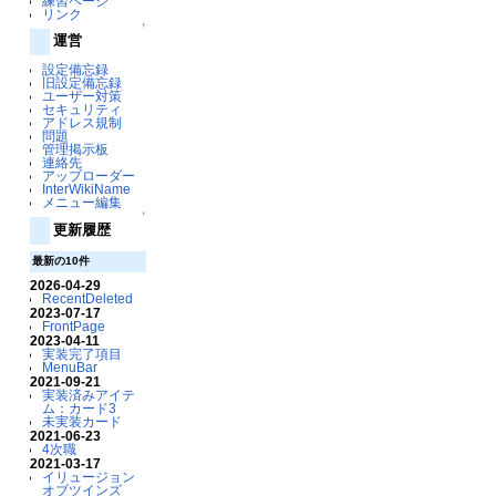
練習ページ
リンク
↑
運営
設定備忘録
旧設定備忘録
ユーザー対策
セキュリティ
アドレス規制
問題
管理掲示板
連絡先
アップローダー
InterWikiName
メニュー編集
↑
更新履歴
最新の10件
2026-04-29
RecentDeleted
2023-07-17
FrontPage
2023-04-11
実装完了項目
MenuBar
2021-09-21
実装済みアイテ
ム：カード3
未実装カード
2021-06-23
4次職
2021-03-17
イリュージョン
オブツインズ