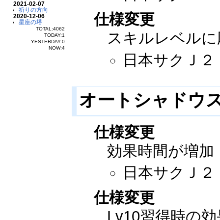
2021-02-07
祈りの方向
仕様変更
2020-12-06
星座の塔
TOTAL:4062
スキルレベルに
TODAY:1
YESTERDAY:0
NOW:4
日本サクＪ２：20
オートシャドウ
仕様変更
効果時間が増加
日本サクＪ２：20
仕様変更
Lv10習得時の