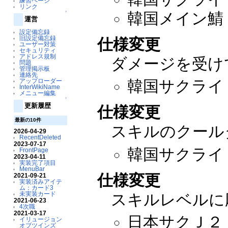
練習ページ
リンク
↑
韓国メイン鯖：2
運営
設定備忘録
旧設定備忘録
仕様変更
ユーザー対策
セキュリティ
アドレス規制
ダメージを受け
問題
管理掲示板
連絡先
アップローダー
韓国サクライ：2
InterWikiName
メニュー編集
↑
更新履歴
仕様変更
最新の10件
スキルのクール
2026-04-29
RecentDeleted
2023-07-17
韓国サクライ：2
FrontPage
2023-04-11
実装完了項目
MenuBar
仕様変更
2021-09-21
実装済みアイテ
ム：カード3
未実装カード
スキルレベルに
2021-06-23
4次職
2021-03-17
日本サクＪ２：20
イリュージョン
オブツインズ