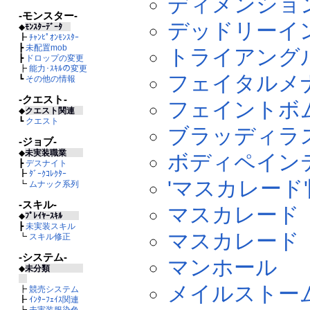
ディメンショ
-モンスター-
デッドリーイ
◆
ﾓﾝｽﾀｰﾃﾞｰﾀ
┣
ﾁｬﾝﾋﾟｵﾝﾓﾝｽﾀｰ
┣
未配置mob
トライアング
┣
ドロップの変更
┣
能力･ｽｷﾙの変更
フェイタルメ
┗
その他の情報
-クエスト-
フェイントボ
◆
クエスト関連
┗
クエスト
ブラッディラ
-ジョブ-
◆
未実装職業
ボディペイン
┣
デスナイト
┣
ﾀﾞｰｸｺﾚｸﾀｰ
'マスカレード
┗
ムナック系列
-スキル-
マスカレード 
◆
ﾌﾟﾚｲﾔｰｽｷﾙ
┣
未実装スキル
マスカレード 
┗
スキル修正
-システム-
マンホール
◆
未分類
メイルストー
┣
競売システム
┣
ｲﾝﾀｰﾌｪｲｽ関連
┣
未実装服染色