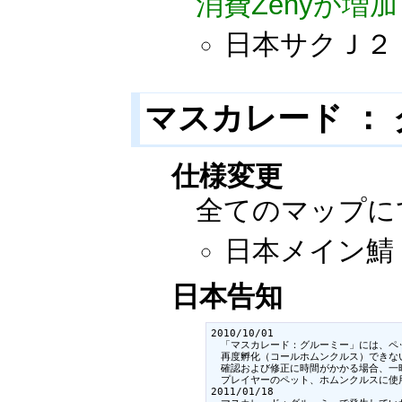
消費Zenyが増加
日本サクＪ２
マスカレード ：
仕様変更
全てのマップに
日本メイン鯖：2
日本告知
2010/10/01

　「マスカレード：グルーミー」には、ペ
　再度孵化（コールホムンクルス）できな
　確認および修正に時間がかかる場合、一
　プレイヤーのペット、ホムンクルスに使
2011/01/18
