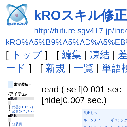
kROスキル修正まと
http://future.sgv417.jp/in
kRO%A5%B9%A5%AD%A5%EB%
[
トップ
] [
編集
|
凍結
|
ード
] [
新規
|
一覧
|
単語
未実装項目
read ([self]0.001 sec. 
-アイテム-
[hide]0.007 sec.)
◆
武器
┣
武器(EP12～)
┗
武器(Rﾊﾟｯﾁ～)
見出しへ
◆
防具
ルーンナイト
ギロチン
┣
頭装備