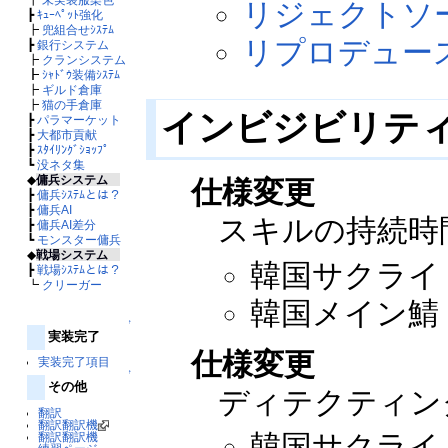
リジェクトソー
┣
ｷｭｰﾍﾟｯﾄ強化
┣
兜組合せｼｽﾃﾑ
リプロデュー
┣
銀行システム
┣
クランシステム
┣
ｼｬﾄﾞｳ装備ｼｽﾃﾑ
┣
ギルド倉庫
┣
猫の手倉庫
インビジビリテ
┣
パラマーケット
┣
大都市貢献
┣
ｽﾀｲﾘﾝｸﾞｼｮｯﾌﾟ
┗
没ネタ集
◆
傭兵システム
仕様変更
┣
傭兵ｼｽﾃﾑとは？
┣
傭兵AI
スキルの持続時
┣
傭兵AI差分
┗
モンスター傭兵
◆
戦場システム
韓国サクライ：2
┣
戦場ｼｽﾃﾑとは？
┗
クリーガー
韓国メイン鯖：2
↑
実装完了
仕様変更
実装完了項目
↑
その他
ディテクティン
翻訳
翻訳翻訳機
韓国サクライ：2
翻訳翻訳機