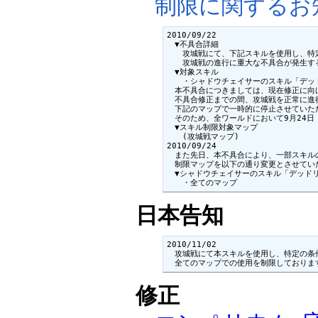
制限に関するお
2010/09/22

　▼不具合詳細

　　攻城戦にて、下記スキルを使用し、特定
　　攻城戦の進行に重大な不具合が発生する
　▼対象スキル

　　・シャドウチェイサーのスキル「デッド
　本不具合につきましては、現在修正に向
　不具合修正までの間、攻城戦を正常に進
　下記のマップで一時的に停止させていただ
　そのため、全ワールドにおいて9月24日
　▼スキル制限対象マップ

　　(攻城戦マップ)

2010/09/24

　また先日、本不具合により、一部スキル
　制限マップを以下の通り変更とさせていた
　▼シャドウチェイサーのスキル「デッドリ
　　・全てのマップ
日本告知
2010/11/02

　攻城戦にて本スキルを使用し、特定の条
　全てのマップでの使用を制限しておりま
修正