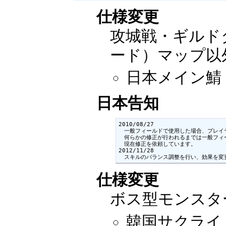
仕様変更
攻城戦・ギルド
ード）マップ以
日本メイン鯖：2
日本告知
2010/08/27

　一般フィールドで使用した場合、プレイ
　何らかの修正が行われるまでは一般フィ
　現在修正を依頼しています。

2012/11/28

　スキルのバランス調整を行い、効果を変
仕様変更
ボス型モンスタ
韓国サクライ：2