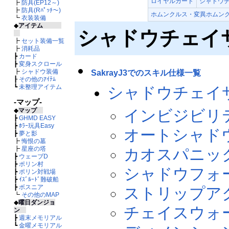
ロイヤルガード
シャドウ
┣
防具(EP12～)
┣
防具(Rﾊﾟｯﾁ～)
ホムンクルス・変異ホムン
┗
衣装装備
◆
アイテム
シャドウチェイ
┣
セット装備一覧
┣
消耗品
┣
カード
┣
変身スクロール
┣
シャドウ装備
SakrayJ3でのスキル仕様一覧
┠
その他のｱｲﾃﾑ
┗
未整理アイテム
シャドウチェイ
-マップ-
インビジビリ
◆
マップ
┣
GHMD EASY
┣
ﾎﾗｰ玩具Easy
オートシャド
┣
夢と影
┣
悔恨の墓
┣
星座の塔
カオスパニッ
┣
ウェーブD
┣
ポリン村
シャドウフォ
┣
ポリン対戦場
┣
ｲｽﾞﾙｰﾄﾞ難破船
┣
ボスニア
ストリップア
┗
その他のMAP
◆
曜日ダンジョ
チェイスウォー
ン
┣
週末メモリアル
┗
金曜メモリアル