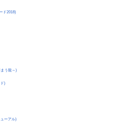
2018)
棲まう龍～)
ド)
ニューアル)