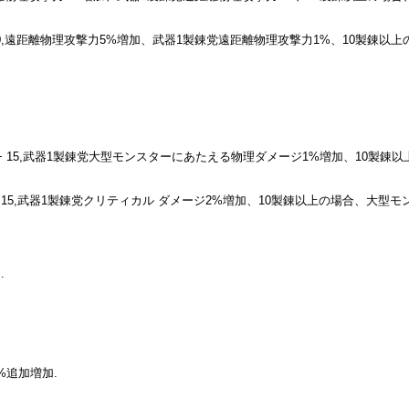
 20,遠距離物理攻撃力5%増加、武器1製錬党遠距離物理攻撃力1%、10製錬以
ATK + 15,武器1製錬党大型モンスターにあたえる物理ダメージ1%増加、10
TK + 15,武器1製錬党クリティカル ダメージ2%増加、10製錬以上の場合、大型
.
%追加増加.