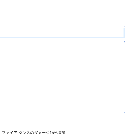
↑
↑
↑
、ファイア ダンスのダメージ15%増加.