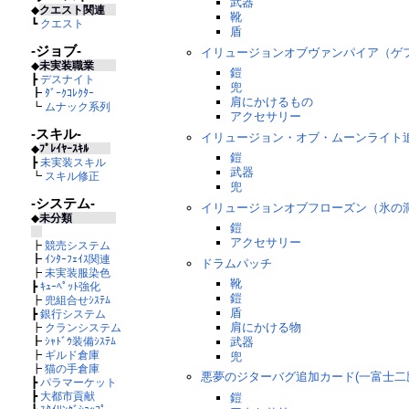
武器
◆
クエスト関連
靴
┗
クエスト
盾
-ジョブ-
イリュージョンオブヴァンパイア（ゲフ
◆
未実装職業
鎧
┣
デスナイト
兜
┣
ﾀﾞｰｸｺﾚｸﾀｰ
肩にかけるもの
┗
ムナック系列
アクセサリー
-スキル-
イリュージョン・オブ・ムーンライト追
◆
ﾌﾟﾚｲﾔｰｽｷﾙ
鎧
┣
未実装スキル
武器
┗
スキル修正
兜
-システム-
イリュージョンオブフローズン（氷の洞
◆
未分類
鎧
アクセサリー
┣
競売システム
┣
ｲﾝﾀｰﾌｪｲｽ関連
ドラムパッチ
┣
未実装服染色
靴
┣
ｷｭｰﾍﾟｯﾄ強化
鎧
┣
兜組合せｼｽﾃﾑ
盾
┣
銀行システム
肩にかける物
┣
クランシステム
┣
ｼｬﾄﾞｳ装備ｼｽﾃﾑ
武器
┣
ギルド倉庫
兜
┣
猫の手倉庫
悪夢のジターバグ追加カード(一富士二鷹
┣
パラマーケット
┣
大都市貢献
鎧