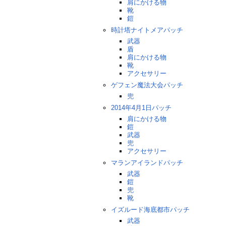
肩にかける物
靴
鎧
時計塔ナイトメアパッチ
武器
盾
肩にかける物
靴
アクセサリー
ゲフェン魔法大会パッチ
兜
2014年4月1日パッチ
肩にかける物
鎧
武器
兜
アクセサリー
マランアイランドパッチ
武器
鎧
兜
靴
イズルード海底都市パッチ
武器