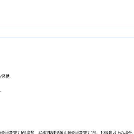
v発動.
.
,遠距離物理攻撃力5%増加、武器1製錬党遠距離物理攻撃力1%、10製錬以上の場合