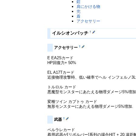
鎧
肩にかける物
兜
盾
アクセサリー
†
イルシオンパッチ
†
アクセサリー
E EA2Sカード
HP回復力+ 50%
EL A17Tカード
近接物理攻撃時、低い確率でヘル インフェルノ3L
トルロル カード
悪魔型モンスターにあたえる物理ダメージ5%増加
変種ツイン カプトゥ カード
無形モンスターにあたえる物理ダメージ5%増加.
†
武器
ペルラレカード
着用武器が[リボルバー]系列の場合HIT + 20