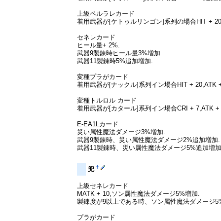
上級ペルラレカード
着用武器が[ケトゥルリンゴン]系列の場合HIT +
セネレカード
ヒール量+ 2%.
武器9製錬時ヒール量3%増加.
武器11製錬時5%追加増加.
変種プラがカード
着用武器が[ナックル]系列イン場合HIT + 20,
変種トルロル カード
着用武器が[カタール]系列イン場合CRI + 7,A
E-EA1Lカード
災い属性魔法ダメージ3%増加.
武器9製錬時、災い属性魔法ダメージ2%追加増加.
武器11製錬時、災い属性魔法ダメージ5%追加増加
†
兜
上級セネレカード
MATK + 10,ソン属性魔法ダメージ5%増加.
製錬度が9以上である時、ソン属性魔法ダメージ5
プラがカード