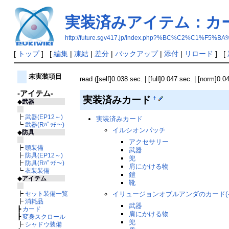
実装済みアイテム：カ
http://future.sgv417.jp/index.php?%BC%C2%
[
トップ
] [
編集
|
凍結
|
差分
|
バックアップ
|
添付
|
リロード
] [
未実装項目
read ([self]0.038 sec. | [full]0.047 sec. | [norm]0.0
-アイテム-
実装済みカード
†
◆
武器
┣
武器(EP12～)
実装済みカード
┗
武器(Rﾊﾟｯﾁ～)
イルシオンパッチ
◆
防具
アクセサリー
┣
頭装備
武器
┣
防具(EP12～)
兜
┣
防具(Rﾊﾟｯﾁ～)
肩にかける物
┗
衣装装備
鎧
◆
アイテム
靴
┣
セット装備一覧
イリュージョンオブルアンダのカード(
┣
消耗品
武器
┣
カード
肩にかける物
┣
変身スクロール
兜
┣
シャドウ装備