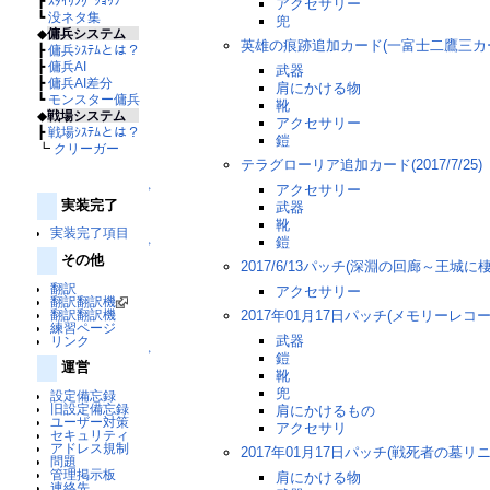
┣
ｽﾀｲﾘﾝｸﾞｼｮｯﾌﾟ
アクセサリー
┗
没ネタ集
兜
◆
傭兵システム
英雄の痕跡追加カード(一富士二鷹三カード
┣
傭兵ｼｽﾃﾑとは？
┣
傭兵AI
武器
┣
傭兵AI差分
肩にかける物
┗
モンスター傭兵
靴
◆
戦場システム
アクセサリー
┣
戦場ｼｽﾃﾑとは？
鎧
┗
クリーガー
テラグローリア追加カード(2017/7/25)
アクセサリー
↑
実装完了
武器
靴
実装完了項目
鎧
↑
その他
2017/6/13パッチ(深淵の回廊～王城に
翻訳
アクセサリー
翻訳翻訳機
翻訳翻訳機
2017年01月17日パッチ(メモリーレコー
練習ページ
武器
リンク
↑
鎧
運営
靴
兜
設定備忘録
旧設定備忘録
肩にかけるもの
ユーザー対策
アクセサリ
セキュリティ
アドレス規制
2017年01月17日パッチ(戦死者の墓リ
問題
管理掲示板
肩にかける物
連絡先