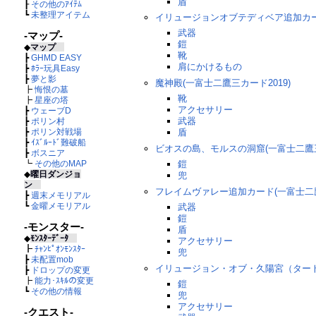
盾
┠
その他のｱｲﾃﾑ
┗
未整理アイテム
イリュージョンオブテディベア追加カー
武器
-マップ-
鎧
◆
マップ
靴
┣
GHMD EASY
肩にかけるもの
┣
ﾎﾗｰ玩具Easy
┣
夢と影
魔神殿(一富士二鷹三カード2019)
┣
悔恨の墓
靴
┣
星座の塔
アクセサリー
┣
ウェーブD
武器
┣
ポリン村
┣
ポリン対戦場
盾
┣
ｲｽﾞﾙｰﾄﾞ難破船
ビオスの島、モルスの洞窟(一富士二鷹三
┣
ボスニア
┗
その他のMAP
鎧
◆
曜日ダンジョ
兜
ン
フレイムヴァレー追加カード(一富士二鷹
┣
週末メモリアル
┗
金曜メモリアル
武器
鎧
-モンスター-
盾
◆
ﾓﾝｽﾀｰﾃﾞｰﾀ
アクセサリー
┣
ﾁｬﾝﾋﾟｵﾝﾓﾝｽﾀｰ
兜
┣
未配置mob
イリュージョン・オブ・久陽宮（タート
┣
ドロップの変更
┣
能力･ｽｷﾙの変更
鎧
┗
その他の情報
兜
アクセサリー
-クエスト-