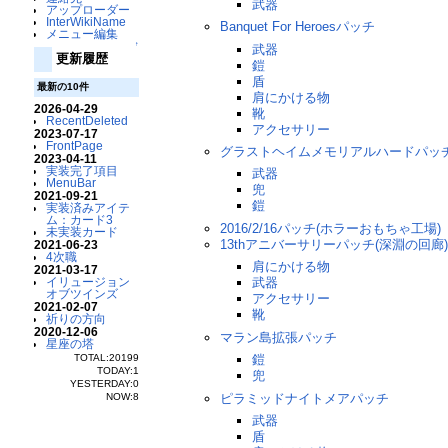
武器
アップローダー
InterWikiName
Banquet For Heroesパッチ
メニュー編集
↑
武器
更新履歴
鎧
盾
最新の10件
肩にかける物
2026-04-29
靴
RecentDeleted
アクセサリー
2023-07-17
FrontPage
グラストヘイムメモリアルハードパッ
2023-04-11
実装完了項目
武器
MenuBar
兜
2021-09-21
鎧
実装済みアイテ
ム：カード3
2016/2/16パッチ(ホラーおもちゃ工場)
未実装カード
13thアニバーサリーパッチ(深淵の回廊
2021-06-23
4次職
肩にかける物
2021-03-17
イリュージョン
武器
オブツインズ
アクセサリー
2021-02-07
靴
祈りの方向
2020-12-06
マラン島拡張パッチ
星座の塔
TOTAL:20199
鎧
TODAY:1
兜
YESTERDAY:0
NOW:8
ピラミッドナイトメアパッチ
武器
盾