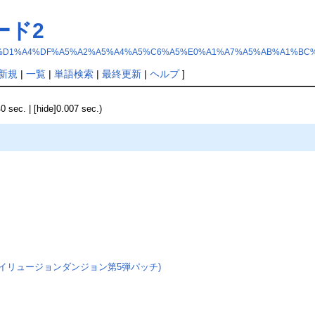
ード2
C1%F5%BA%D1%A4%DF%A5%A2%A5%A4%A5%C6%A5%E0%A1%A7%A5%AB%A1%BC
新規
|
一覧
|
単語検索
|
最終更新
|
ヘルプ
]
40 sec. | [hide]0.007 sec.)
イリュージョンダンジョン第5弾パッチ)