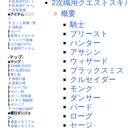
2次職用クエストスキ
┣
防具(EP12～)
┣
防具(Rﾊﾟｯﾁ～)
┗
衣装装備
概要
◆
アイテム
騎士
┣
セット装備一覧
┣
消耗品
プリースト
┣
カード
┣
変身スクロール
┣
シャドウ装備
ハンター
┠
その他のｱｲﾃﾑ
┗
未整理アイテム
アサシン
-マップ-
ウィザード
◆
マップ
┣
GHMD EASY
ブラックスミス
┣
ﾎﾗｰ玩具Easy
┣
夢と影
クルセイダー
┣
悔恨の墓
┣
星座の塔
モンク
┣
ウェーブD
┣
ポリン村
ダンサー
┣
ポリン対戦場
┣
ｲｽﾞﾙｰﾄﾞ難破船
バード
┣
ボスニア
┗
その他のMAP
◆
曜日ダンジョ
ローグ
ン
┣
週末メモリアル
セージ
┗
金曜メモリアル