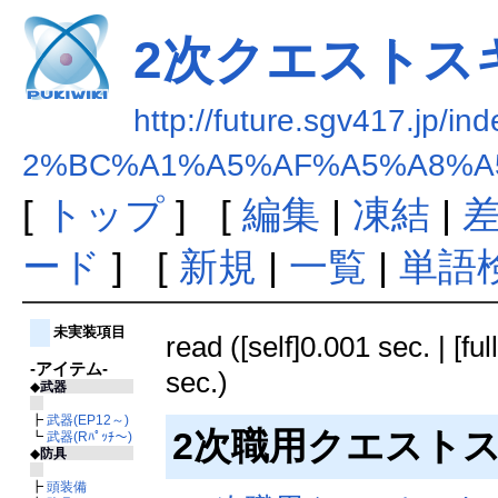
2次クエストス
http://future.sgv417.jp/in
2%BC%A1%A5%AF%A5%A8%A
[
トップ
] [
編集
|
凍結
|
ード
] [
新規
|
一覧
|
単語
未実装項目
read ([self]0.001 sec. | [fu
-アイテム-
sec.)
◆
武器
┣
武器(EP12～)
2次職用クエスト
┗
武器(Rﾊﾟｯﾁ～)
◆
防具
┣
頭装備