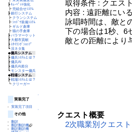
取得条件 : クエス
┣
ｷｭｰﾍﾟｯﾄ強化
┣
兜組合せｼｽﾃﾑ
内容 : 遠距離に
┣
銀行システム
┣
クランシステム
詠唱時間は、敵との
┣
ｼｬﾄﾞｳ装備ｼｽﾃﾑ
┣
ギルド倉庫
下の場合は1秒、6
┣
猫の手倉庫
┣
パラマーケット
敵との距離により
┣
大都市貢献
┣
ｽﾀｲﾘﾝｸﾞｼｮｯﾌﾟ
┗
没ネタ集
◆
傭兵システム
┣
傭兵ｼｽﾃﾑとは？
┣
傭兵AI
┣
傭兵AI差分
┗
モンスター傭兵
◆
戦場システム
┣
戦場ｼｽﾃﾑとは？
┗
クリーガー
↑
実装完了
実装完了項目
↑
クエスト概要
その他
翻訳
2次職業別クエスト
翻訳翻訳機
翻訳翻訳機