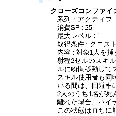
クローズコンファイン(Cl
系列：アクティブ
消費SP : 25
最大レベル : 1
取得条件 : クエス
内容 : 対象1人
射程2セルのスキ
ルに瞬間移動して
スキル使用者も同
いる間は、回避率
2人のうち1名が
離れた場合、ハイ
この状態は直ちに