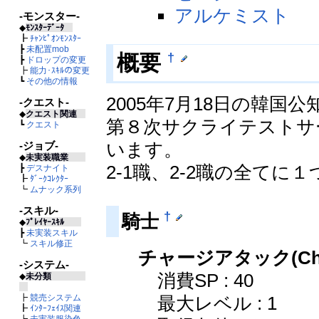
アルケミスト
-モンスター-
◆
ﾓﾝｽﾀｰﾃﾞｰﾀ
┣
ﾁｬﾝﾋﾟｵﾝﾓﾝｽﾀｰ
┣
未配置mob
†
概要
┣
ドロップの変更
┣
能力･ｽｷﾙの変更
┗
その他の情報
2005年7月18日の韓国
-クエスト-
◆
クエスト関連
第８次サクライテストサー
┗
クエスト
います。
-ジョブ-
◆
未実装職業
2-1職、2-2職の全て
┣
デスナイト
┣
ﾀﾞｰｸｺﾚｸﾀｰ
┗
ムナック系列
-スキル-
†
騎士
◆
ﾌﾟﾚｲﾔｰｽｷﾙ
┣
未実装スキル
┗
スキル修正
チャージアタック(Charg
-システム-
消費SP : 40
◆
未分類
最大レベル : 1
┣
競売システム
┣
ｲﾝﾀｰﾌｪｲｽ関連
┣
未実装服染色