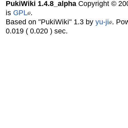
PukiWiki 1.4.8_alpha
Copyright © 2
is
GPL
.
Based on "PukiWiki" 1.3 by
yu-ji
. Po
0.019 ( 0.020 ) sec.