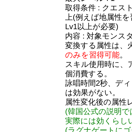
取得条件 : クエ
上(例えば地属性
Lv1以上が必要)
内容 : 対象モン
変換する属性は、
のみを習得可能
。
スキル使用時に、ア
個消費する。
詠唱時間2秒、デ
は効果がない。
属性変化後の属性レ
(韓国公式の説明
実際には効くらしい
(ラグナゲートに