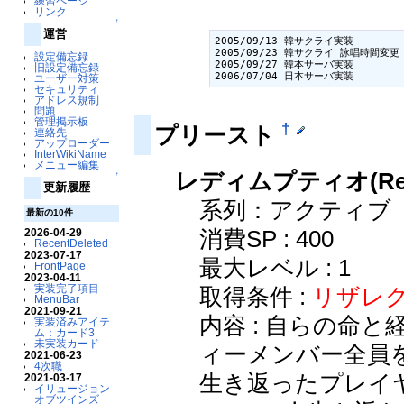
練習ページ
リンク
↑
運営
2005/09/13 韓サクライ実装

2005/09/23 韓サクライ 詠唱時間変更

設定備忘録
2005/09/27 韓本サーバ実装

旧設定備忘録
2006/07/04 日本サーバ実装
ユーザー対策
セキュリティ
アドレス規制
問題
管理掲示板
†
プリースト
連絡先
アップローダー
InterWikiName
メニュー編集
レディムプティオ(Rede
↑
更新履歴
系列：アクティブ
最新の10件
消費SP : 400
2026-04-29
RecentDeleted
2023-07-17
最大レベル : 1
FrontPage
2023-04-11
実装完了項目
取得条件 :
リザレク
MenuBar
2021-09-21
内容 : 自らの命
実装済みアイテ
ム：カード3
未実装カード
ィーメンバー全員
2021-06-23
4次職
生き返ったプレイヤ
2021-03-17
イリュージョン
オブツインズ