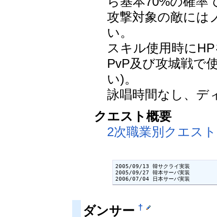
ら基本70%の確率
攻撃対象の敵には
い。
スキル使用時にHP
PvP及び攻城戦で
い)。
詠唱時間なし、デ
クエスト概要
2次職業別クエスト
2005/09/13 韓サクライ実装

2005/09/27 韓本サーバ実装

2006/07/04 日本サーバ実装
†
ダンサー