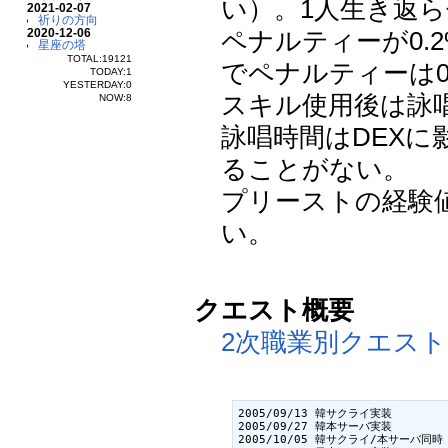
い）。1人生き返
2021-02-07
祈りの方向
2020-12-06
ペナルティーが0.
星座の塔
TOTAL:19121
でペナルティーは
TODAY:1
YESTERDAY:0
スキル使用後は詠唱
NOW:8
詠唱時間はDEXに
ることがない。
プリーストの経験
い。
クエスト概要
2次職業別クエスト
2005/09/13 韓サクライ実装

2005/09/27 韓本サーバ実装

2005/10/05 韓サクライ/本サーバ同